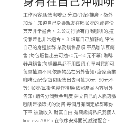
身有在自己沖咖啡
工作內容:販售咖啡豆,分潤/介紹/推廣，額外
加薪 1.知道自己身邊親友在喝咖啡的,那這份
兼差非常適合。 2.公司行號有再喝咖啡的,這
份兼差也非常適合。 3.想幫自己加薪的,評估
自己的身邊族群 業務銷售品項 單品咖啡豆銷
售 (每包販售出去可抽30元~50元不等) 咖啡
器具銷售(每樣器具都不用囤貨,有單叫貨即可,
每單抽潤不同,依照物品在另外告知) 店家商業
咖啡豆配合(每包販售出去可抽30元~50元不
等) 咖啡/耳掛包製作推廣(依照產品內容另外
告知) 銷售分潤獎金制度 建立自己的人脈錢脈
咖啡是循環式的消費 每個月有固定族群跟你
下單 被動收入 財富自由 有興趣請私訊我個人
line:eva2004a 在依序安排面試,感謝配合。