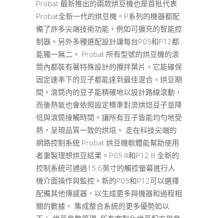
Probat 最新推出的兩款烘豆機也是首批代表
Probat全新一代的烘豆機。P系列的機器都配
備了許多尖端技術功能，例如可擴充的智能控
制器。另外多種選配設計讓每台P05和P12都
能獨一無二。 Probat 所有型號的烘豆機的滾
筒內都裝有著特殊設計的攪拌葉片，它能確保
固定速率下的豆子都能達到最佳混合。烘豆期
間，滾筒內的豆子能精確地以設計路線滾動，
而後熱氣也會依照設定標準對流烘焙豆子並降
低與滾筒接觸時間。讓所有豆子皆能均勻地受
熱，呈現品質一致的烘培。 走在科技尖端的
網路控制系統 Probat 烘豆機軟體能幫助使用
者重製理想烘豆結果。P05 III和P12 III 全新的
控制系統可通過15.6英寸的觸控螢幕進行人
機介面操作與監控。新的P05和P12可以選擇
配備其他傳感器，以生成更多與機器和過程相
關的數據。 集成整合系統的更多優勢如以