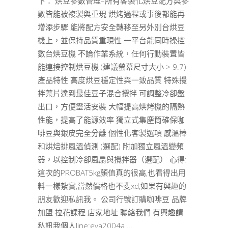
下： 烘豆參數管理–所有客製化烘豆配方與參
數皆能被複製與重現 烘烤過程或事後都能再
增添步驟 能將配方安全轉移至另外別台烘豆
機上，並保持品質重現性 一平台能同時操控
數台烘豆機 不論作業系統，任何行動裝置皆
能連接控制烘豆機 (建議螢幕尺寸大小 > 9.7)
產品特性 高度烘豆穩定性與一致品質 特殊攪
拌葉片達到最佳豆子混合攪拌 可調整冷卻盤
出口，方便靈活安裝 大幅提高烘烤機的隔熱
性能，提高了能源效率 獨立式集塵筒確保咖
啡豆與銀皮完全分離 個性化客製選項 感溫棒
和烘焙排風溫偵測 (選配) 附加獨立風溫變頻
器，以控制冷卻風扇與攪拌器（選配） 心得:
這次的PROBAT5kg顏值真的很高,也看得出用
料一樣紮實,當然價格也不斐xd,如果有興趣的
朋友歡迎私訊我。 公司行號訂購咖啡豆 品牌
加盟 拉花課程 店家地址 聯絡我們 有興趣請
私訊我個人line:eva2004a