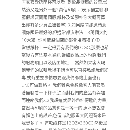
店家喜歡透明杯可以看 到飲品漸層的效果,當
然這又是另外一個3萬個印刷。(表示獨立咖啡
廳假設要開兩個版,紙杯及塑膠杯你大概可算
出你有多少資金被套牢) 3.如果廠商那邊願意
讓你囤是最好的,但通常都沒辦法。3萬個大約
10大箱~你可能整個空間都會堆滿箱子XD
當然紙杯上一定得要有我們的LOGO,那麼也希
望後方有些基本資訊,譬如飲品上的勾選,我們
的服務項目以及店面地址。 當然如果客人喝
到我們的咖啡覺得不錯也可以直接私訊我們粉
專,或有重要事情想要跟我們聯絡上面也有
LINE可做聯絡。 我們難免會想像客人喝著喝
著無聊看一下杯子,進而對我們的產品有興趣
而連絡我們XD(我想這就是外帶杯傳遞的力量)
當然再印刷的品質也是一等一的,原本想說會
有顏色上的誤差,色偏,或跑版重大問題看來是
我想多了。 這款紙杯是12OZ=360CC 然後是