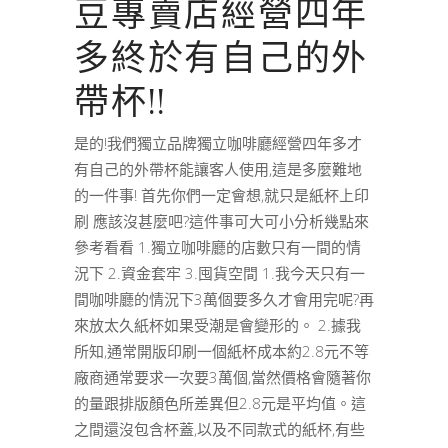
豆專賣店經營四年
多終於有自己的外
帶杯!!
是的!我們獨立品牌獨立咖啡廳經營四年多才
有自己的外帶杯能讓客人使用,這是多麼難地
的一件事! 首先你們一定會想,就只是紙杯上印
刷 應該沒甚麼吧?這件事可大可小分析幾點來
參考看看 1.獨立咖啡廳的店數只有一間的情
況下 2.資金套牢 3.囤貨空間 1.我今天只有一
間咖啡廳的情況下3萬個要多久才會用完呢?再
來放太久紙杯如果受潮是會變形的。 2.據我
所知,通常開版印刷一個紙杯成本約2.8元不等
廠商通常要求一次要3萬個,當然價格會隨著你
的量跟排版顏色所差異但2.8元是平均值。這
之間還沒包含杯蓋,以及不同款式的紙杯,有些