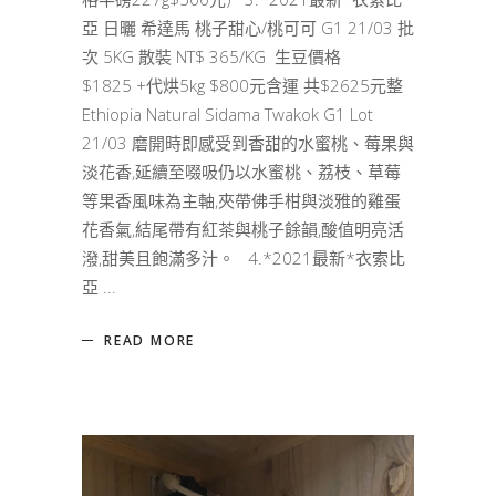
亞 日曬 希達馬 桃子甜心/桃可可 G1 21/03 批
次 5KG 散裝 NT$ 365/KG 生豆價格
$1825 +代烘5kg $800元含運 共$2625元整
Ethiopia Natural Sidama Twakok G1 Lot
21/03 磨開時即感受到香甜的水蜜桃、莓果與
淡花香,延續至啜吸仍以水蜜桃、荔枝、草莓
等果香風味為主軸,夾帶佛手柑與淡雅的雞蛋
花香氣,結尾帶有紅茶與桃子餘韻,酸值明亮活
潑,甜美且飽滿多汁。 4.*2021最新*衣索比
亞
READ MORE