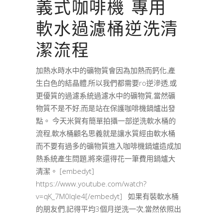
義式咖啡機 專用
軟水過濾桶逆洗清
潔流程
加熱水時水中的礦物質會因為加熱而鈣化,產
生白色的結晶體,所以我們都需要ro逆滲透,或
更優質的過濾系統過濾水中的礦物質,當然礦
物質不是不好,而是站在保護咖啡機鍋爐出發
點。 今天米賀有簡單拍攝一部逆洗軟水桶的
流程,軟水桶顧名思義就是讓水質經由軟水桶
而不要有過多的礦物質進入咖啡機鍋爐造成加
熱系統產生問題,將來還得花一筆費用鍋爐大
清潔。 [embedyt]
https://www.youtube.com/watch?
v=qK_7M0lqIe4[/embedyt] 如果有裝軟水桶
的朋友們,記得平均3個月逆洗一次,當然依照出