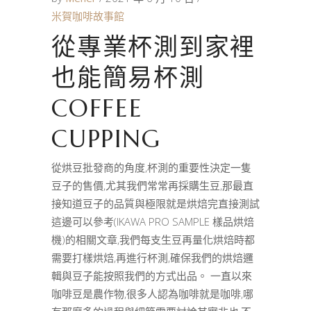
米賀咖啡故事館
從專業杯測到家裡
也能簡易杯測
COFFEE
CUPPING
從烘豆批發商的角度,杯測的重要性決定一隻
豆子的售價,尤其我們常常再採購生豆,那最直
接知道豆子的品質與極限就是烘焙完直接測試
這邊可以參考(IKAWA PRO SAMPLE 樣品烘焙
機)的相關文章,我們每支生豆再量化烘焙時都
需要打樣烘焙,再進行杯測,確保我們的烘焙邏
輯與豆子能按照我們的方式出品。 一直以來
咖啡豆是農作物,很多人認為咖啡就是咖啡,哪