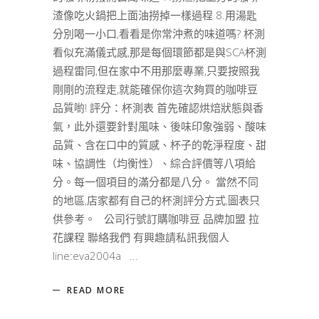
渣像吃火鍋把上面油撈掉一樣過程 8.用湯匙
分別喝一小口,看看是你常沖煮的味道嗎? 杯測
看似充滿儀式感,那是每個環節都是與SCA杯測
過程雷同,但在家中不用那麼專業,只要按照我
剛剛的流程走,就能確保你這次夠買的咖啡豆
品質喲! 評分：杯測表 首先確認烘焙狀態與香
氣，此外還要針對風味、後味印象強弱、酸味
品質、含在口中的質感、杯子的乾淨程度、甜
味、協調性（均衡性）、綜合評價等八項給
分。每一個項目的滿分都是八分。 當然不同
的地區,店家都有自己的杯測評分方式,圖表只
供參考。 公司行號訂購咖啡豆 品牌加盟 拉
花課程 聯絡我們 有興趣請私訊我個人
line:eva2004a
READ MORE