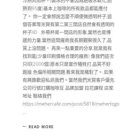
冷熱共用杯。(裝冰的不會因為紙吸水軟化,耐
熱到95度)基本上咖啡的所有飲品都能應付
了。 你一定會想說怎麼不順便做透明杯子,這
個答案等米賀有第二第三間店自然會有透明的
杯子XD 外帶杯是一間店的形象,當然也是傳
遞的力量,當然這間廠商我長期觀察很久了,品
質上沒問題。 再來一點重要的分享,就是我有
找到能(少量印刷價格合理的廠商) 像我們這次
只印(2000個)原本只是當作犧牲打,品質不好
跑版 色偏所相關問題,看來我是賭對了。 如果
有興趣歡迎私訊我們。當然我們米賀客戶優先
公司行號訂購咖啡豆 品牌加盟 拉花課程 店家
地址 聯絡我們
https://mehercafe.com/post/5818/mehertogo
READ MORE