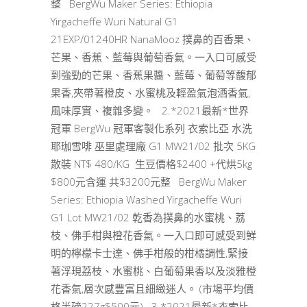
整 BergWu Maker Series: Ethiopia
Yirgacheffe Wuri Natural G1
21EXP/01240HR NanaMooz 撲鼻的百香果、
芒果、香蕉、藍莓與葡萄香氣。一入口可感受
到強勁的芒果、香蕉果醬、藍莓、葡萄等馥郁
果香,夾帶著橙皮、水蜜桃及輕盈氣泡酒香氣,
風味厚實、複雜多變。 2.*2021最新*世界
冠軍 BergWu 冠軍客製化系列 衣索比亞 水洗
耶珈雪啡 巫里處理廠 G1 MW21/02 批次 5KG
散裝 NT$ 480/KG 生豆價格$2400 +代烘5kg
$800元含運 共$3200元整 BergWu Maker
Series: Ethiopia Washed Yirgacheffe Wuri
G1 Lot MW21/02 乾香為撲鼻的水蜜桃、荔
枝、佛手柑與橙花香氣。一入口即可感受到鮮
明的檸檬卡士達、佛手柑般的柑橘調性,緊接
著浮現荔枝、水蜜桃、白葡萄果香以及淡雅橙
花香氣,層次感豐富且細緻迷人。 (市場平均價
格半磅227g$500元) 3.*2021最新*衣索比