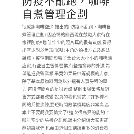
防疫不亂跑，咖啡
自煮管理企劃
很感謝咖啡空少 推出的( 防疫不亂跑，咖啡自
煮管理企劃) 因疫情的關西現在鼓勵大家待在
家裡防疫!! 咖啡空少的照片真的很有質感,看得
出空少對於呈現(咖啡)主角的拍攝方式及想法
詮釋。疫情期間影響了全台大大小小的咖啡廳
店家,有些自主暫停營業,有些是拼命的外送,希
望能拯救營業額!畢竟如果是中等規模的店家,
除了基本原物料開銷以外還有人事房租的壓
力,這段時間真的是很難熬,整個市場策略及銷
售方式都要改變,說真的我也嘗試了許多種不
同的兵推演練,要短時間救業績難度非常高,基
本上不要虧救要偷笑了! 這次很高興的能夠上
咖啡空少的臉書企劃裏,藉由介紹讓大家更能
夠認識我們,也藉由這個企劃讓更多的消費者