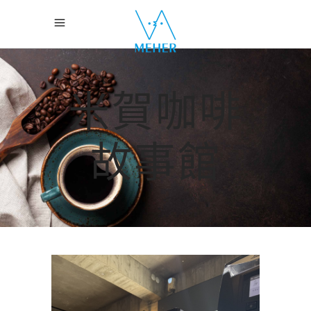
米賀咖啡
故事館