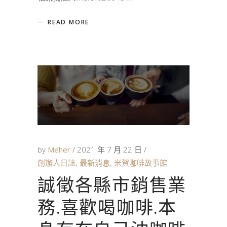
READ MORE
by
Meher
2021 年 7 月 22 日
創辦人日誌
,
最新消息
,
米賀咖啡故事館
誠徵各縣市銷售業
務.喜歡喝咖啡.本