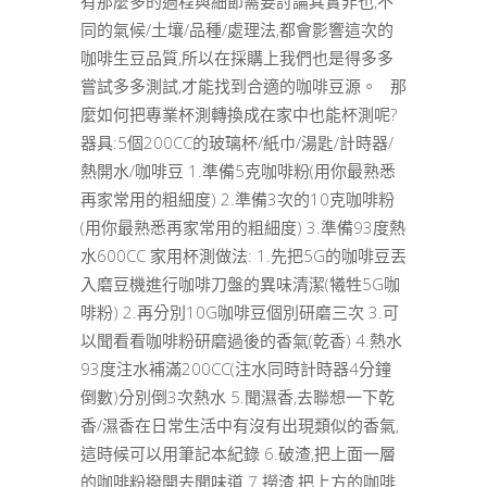
有那麼多的過程與細節需要討論其實非也,不
同的氣候/土壤/品種/處理法,都會影響這次的
咖啡生豆品質,所以在採購上我們也是得多多
嘗試多多測試,才能找到合適的咖啡豆源。 那
麼如何把專業杯測轉換成在家中也能杯測呢?
器具:5個200CC的玻璃杯/紙巾/湯匙/計時器/
熱開水/咖啡豆 1.準備5克咖啡粉(用你最熟悉
再家常用的粗細度) 2.準備3次的10克咖啡粉
(用你最熟悉再家常用的粗細度) 3.準備93度熱
水600CC 家用杯測做法: 1.先把5G的咖啡豆丟
入磨豆機進行咖啡刀盤的異味清潔(犧牲5G咖
啡粉) 2.再分別10G咖啡豆個別研磨三次 3.可
以聞看看咖啡粉研磨過後的香氣(乾香) 4.熱水
93度注水補滿200CC(注水同時計時器4分鐘
倒數)分別倒3次熱水 5.聞濕香,去聯想一下乾
香/濕香在日常生活中有沒有出現類似的香氣,
這時候可以用筆記本紀錄 6.破渣,把上面一層
的咖啡粉撥開去聞味道 7.撈渣,把上方的咖啡