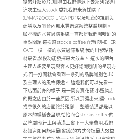
攝的介紹影片,(咖啡由我們傳遞下去系列報導)
這次主理人stock 委託我們米賀採購了
(LAMARZOCCO LINEA PB )以及吧台的規劃與
建議以及吧台內部水質過濾系統整體規劃。
咖啡機的水質過濾系統一直都是我們咖啡師的
重點問題,這次幫stockie coffee 配置與MEHER
CAFE一模一樣的水質過濾系統,我的出發點耗
材最省,然後功能發揮最大效益。 這次的吧台
主理人想要呈現與客人更好認識咖啡的呈現方
式,門一打開就會看到一系列的品牌識別色,以
及主理人的風格傳遞。 這邊我們可以先看一
下店面前身的樣子 是一間有賣花藝.小選物店
的概念店由於一些原因,所以頂讓出來,讓stock
找尋很久的店面終於落腳。 整體裝潢都是以
原本的模樣去呈現,恰恰府合stockis coffee的
品牌,讓執行上與裝潢上省下一大筆費用,我們
都知道如果能用最(省錢)的方式發揮最大效益
才是經營者成功的一大步 經過快2個月高密度