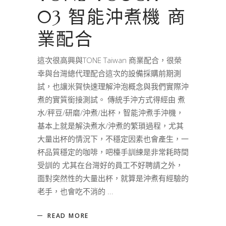
03 智能沖煮機 商
業配合
這次很高興與TONE Taiwan 商業配合，很榮
幸與台灣總代理配合這次的設備採購前期測
試，也讓米賀快速理解沖泡概念與我們實際沖
煮的實質銜接測試。 傳統手沖方式得經由 煮
水/秤豆/研磨/沖煮/出杯，智能沖煮手沖機，
基本上就是解決煮水/沖煮的繁瑣過程，尤其
大量出杯的情況下，不穩定因素也會產生，一
杯品質穩定的咖啡，吧檯手訓練是非常耗時間
受訓的 尤其在台灣好的員工不好聘請之外，
面對突然性的大量出杯，就算是沖煮有經驗的
老手，也會吃不消的
READ MORE