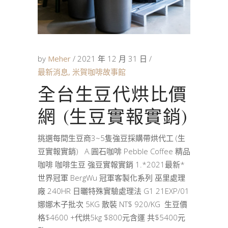
by
Meher
2021 年 12 月 31 日
最新消息
,
米賀咖啡故事館
全台生豆代烘比價
網 (生豆實報實銷)
挑選每間生豆商3~5隻強豆採購帶烘代工 (生
豆實報實銷) A.圓石咖啡 Pebble Coffee 精品
咖啡 咖啡生豆 強豆實報實銷 1.*2021最新*
世界冠軍 BergWu 冠軍客製化系列 巫里處理
廠 240HR 日曬特殊實驗處理法 G1 21EXP/01
娜娜木子批次 5KG 散裝 NT$ 920/KG 生豆價
格$4600 +代烘5kg $800元含運 共$5400元