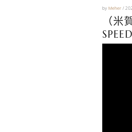
by
Meher
20
（米賀
SPEE