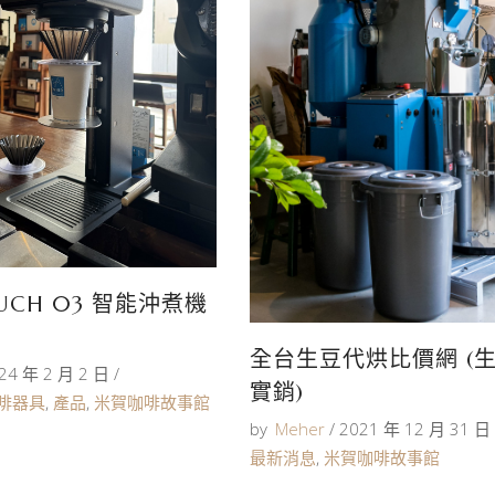
OUCH 03 智能沖煮機
全台生豆代烘比價網 (
24 年 2 月 2 日
實銷)
啡器具
,
產品
,
米賀咖啡故事館
by
Meher
2021 年 12 月 31 日
最新消息
,
米賀咖啡故事館