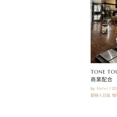
TONE T
商業配合
by
Meher
20
創辦人日誌
,
咖