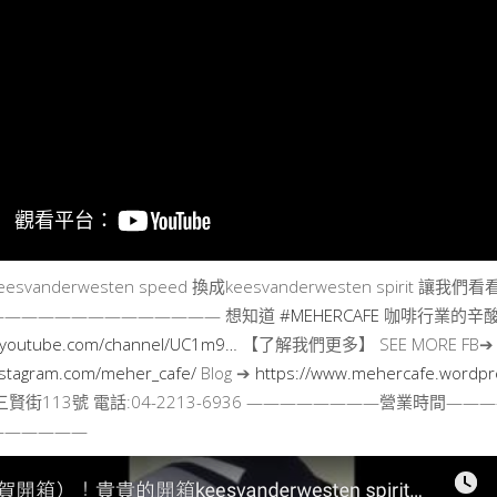
svanderwesten speed 換成keesvanderwesten spir
—————————————— 想知道
#MEHERCAFE
咖啡行業的辛酸
.youtube.com/channel/UC1m9…
【了解我們更多】 SEE MORE FB
nstagram.com/meher_cafe/
Blog ➔
https://www.mehercafe.wordp
賢街113號 電話:04-2213-6936 ————————營業時間—
——————