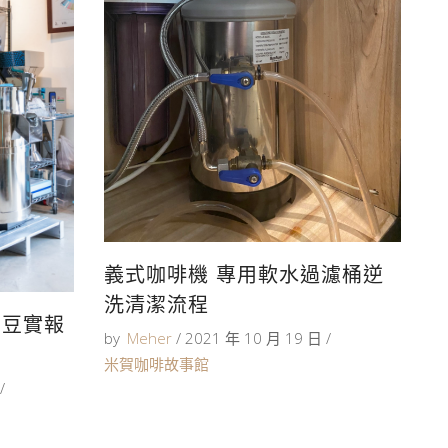
義式咖啡機 專用軟水過濾桶逆
洗清潔流程
生豆實報
by
Meher
2021 年 10 月 19 日
米賀咖啡故事館