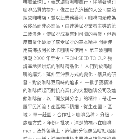
啡廳全球化，義式濃縮咖啡風行，伴隨著現有
咖啡品質的提升，像星巴克這樣的大公司開始
經營咖啡店，並以此業務獲利，咖啡開始成為
奢侈品而非必需品，由連鎖咖啡業者主導的第
二波浪潮，使咖啡成為有利可圖的事業，但過
度商業化破壞了享受咖啡的基本精神,開始使
用高海拔阿拉比卡咖啡豆使用。 第三波咖啡
浪潮 2000 年至今，FROM SEED TO CUP 強
調產地與烘焙的咖啡精品化！ 人們對於喝咖
啡的講究，延伸至沖煮方式的變化、器具的研
發、對於咖啡豆風味的追求。 一批手藝精湛
的咖啡師起而對抗商業化的大型咖啡公司及連
鎖咖啡館，以「開放與分享」的精神，帶起一
股平民潮流！產區標示精細，從生產國 > 區
域 > 單一莊園 > 合作社 > 咖啡品種 > 分級 >
處理方式 > 年份> 批次，清楚的標示在咖啡
menu 及外包裝上，這個部分很像品嚐紅酒跟
威士忌一樣，透過咖啡師專業沖煮技術讓消費