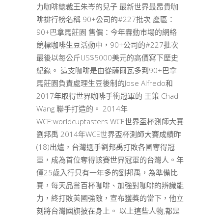
力咖啡總裁王朱岑的兒子 最新世界最昂貴咖
啡排行榜名稱 90+公司的#227批次 產區：
90+巴拿馬莊園 售價：今年轟動市場的網絡
競標咖啡生豆活動中，90+公司的#227批次
最後以每公斤US$5000美元的高價寫下歷史
紀錄。 這支咖啡是由從薩爾瓦多到90+巴拿
馬莊園負責處理生豆後制的Jose Alfredo和
2017年取得世界咖啡手衝冠軍的 王策 Chad
Wang 聯手打造的。 2014年
WCE:worldcuptasters WCE世界盃杯測師大賽
劉邦禹 2014年WCE世界盃杯測師大賽成績昨
(18)出爐，台灣選手劉邦禹打敗各國奪得冠
軍，成為首位奪得該賽世界冠軍的台灣人。年
僅25歲入行只有一年多的劉邦禹，為準備比
賽，每天品嘗百杯咖啡、加強對咖啡的辨識能
力，終打敗美國強敵，宣布獲獎的當下，他立
刻將台灣國旗披在身上。 以上這些人物,都是