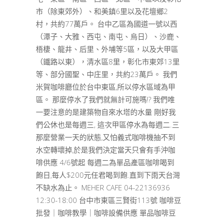
市（除東郊外）、和美鎮6里以及花壇鄉2
村，共約77萬戶。 台中乙區為國道一號以西
（潭子、大雅、西屯、南屯、烏日）、沙鹿、
梧棲、龍井、后里、外埔等5區，以及大甲區
（鐵路以東），清水區8里，彰化市東郊13里
等、部分國聖、中庄里，共約23萬戶。 我們
米賀咖啡廳位於台中東區,所以停水區域為甲
區。 那麼停水了我們就無計可施嗎!? 我們唯
一要注意的是建築物自來水塔的水量 剛好我
們公休也是每週三, 這次甲區停水為每週二.三
那麼營業一天的狀態,又怕義式咖啡機抽不到
水空轉壞掉,於是我們決定當天只會有手沖咖
啡供應 4/6號起 每週二為單品產區咖啡喝到
飽日,每人$200元任君喝到飽.直到下雨天台灣
不缺水為止。 MEHER CAFE 04-22136936
12:30-18:00 台中市東區三賢街113號 咖啡豆
批發｜咖啡教學｜咖啡設備供應 單品咖啡豆