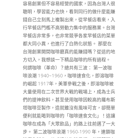
容易創業但不容易經營的國家，因為台灣人很
聰明，學習能力也快，看到同行的做什麼能賺
錢自己立刻馬上複製出來，從早餐店看來，入
行早餐店門檻不高勞動力集中的服務業。台灣
早餐店非常多，也非常競爭各家早餐店的菜單
都大同小異，也進行了白熱化狀態。 那麼在
台灣創業開間咖啡廳真的能賺錢嗎？從這的地
方切入，我想談一下精品咖啡的所有過程。
何謂咖啡（革命）？總共有三波： 第一波咖
啡浪潮 1940~1960，咖啡速食化，即溶咖啡
的崛起 1917年，美軍參戰之後，即溶咖啡被
大量使用在二次世界大戰的戰場上，成為士兵
們的提神飲料，甚至使用咖啡因較高的羅布斯
塔咖啡豆製作，造就雖沒有風味可言，卻簡單
便利就能喝到咖啡的「咖啡速食文化」！這讓
咖啡在成為「大眾飲品」的路上往前邁了一大
步。 第二波咖啡浪潮 1960-1990 年，連鎖咖