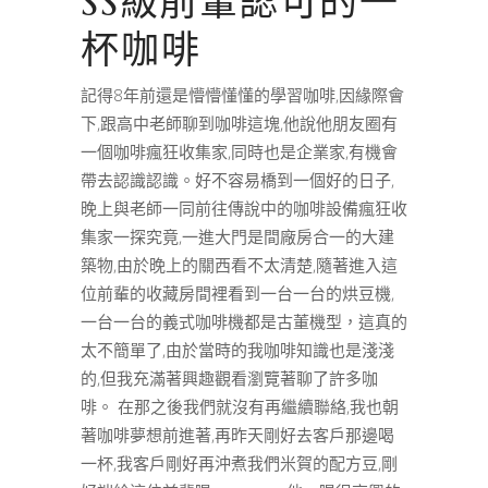
SS級前輩認可的一
杯咖啡
記得8年前還是懵懵懂懂的學習咖啡,因緣際會
下,跟高中老師聊到咖啡這塊,他說他朋友圈有
一個咖啡瘋狂收集家,同時也是企業家,有機會
帶去認識認識。好不容易橋到一個好的日子,
晚上與老師一同前往傳說中的咖啡設備瘋狂收
集家一探究竟,一進大門是間廠房合一的大建
築物,由於晚上的關西看不太清楚,隨著進入這
位前輩的收藏房間裡看到一台一台的烘豆機,
一台一台的義式咖啡機都是古董機型，這真的
太不簡單了,由於當時的我咖啡知識也是淺淺
的,但我充滿著興趣觀看瀏覽著聊了許多咖
啡。 在那之後我們就沒有再繼續聯絡,我也朝
著咖啡夢想前進著,再昨天剛好去客戶那邊喝
一杯,我客戶剛好再沖煮我們米賀的配方豆,剛