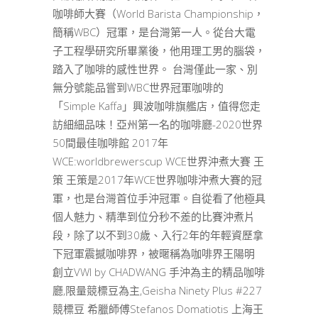
咖啡師大賽（World Barista Championship，
簡稱WBC）冠軍，是台灣第一人。從台大電
子工程學研究所畢業後，他用理工男的腦袋，
踏入了咖啡的感性世界。 台灣僅此一家、別
無分號能品嘗到WBC世界冠軍咖啡的
「Simple Kaffa」興波咖啡旗艦店，值得您走
訪細細品味！亞州第一名的咖啡廳-2020世界
50間最佳咖啡館 2017年
WCE:worldbrewerscup WCE世界沖煮大賽 王
策 王策是2017年WCE世界咖啡沖煮大賽的冠
軍，也是台灣首位手沖冠軍。自從看了他極具
個人魅力、精準到位分秒不差的比賽沖煮片
段，除了以不到30歲、入行2年的年輕資歷拿
下冠軍震撼咖啡界，被暱稱為咖啡界王陽明
創立VWI by CHADWANG 手沖為主的精品咖啡
廳,限量競標豆為主,Geisha Ninety Plus #227
競標豆 希臘師傅Stefanos Domatiotis 上海王