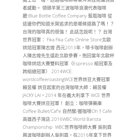
者感動。 領頭羊第三波咖啡浪潮代表咖啡
廳:Blue Bottle Coffee Company 藍瓶咖啡 從
這邊你們知道米賀追求的是哪條道路了嗎！？
台灣的咖啡真的很強！ 此話怎說呢！？ 台灣
世界冠軍： Fika Fika Cafe Online Store北歐
烘焙冠軍陳志煌 西元2013年，啡卡咖啡創辦
人陳志煌先生遠赴北歐參賽，抱回當年北歐杯
咖啡烘焙大賽雙料冠軍（Espresso 組冠軍及
跨組總冠軍） 2014WCE:
worldcoffeeroastingWCE世界烘豆大賽冠軍
賴昱權 烘豆起家的台灣咖啡大師：賴昱權
JACKY LAI，2014 年在義大利拿下 WCE 世界
咖啡大賽烘豆冠軍！ 創立：咖啡彈藥庫
Coffee Bullet/Caf'e 自然醒/握咖啡Oh！Cafe
高雄西子灣店 2016WBC:World Barista
Championship WBC世界咖啡師大賽 吳則霖
興波咖啡創辦人吳則霖，在2016年拿下世界