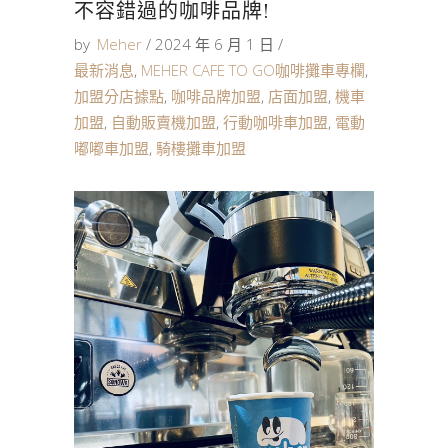
不容錯過的咖啡品牌!
by
Meher
2024 年 6 月 1 日
最新消息
,
MEHER CAFE TO GO咖啡攤車專欄
,
加盟分店據點
,
咖啡品牌加盟
,
店面加盟
,
機車
加盟
,
自動販賣機加盟
,
行動咖啡車加盟
,
電動
嘟嘟車加盟
,
騎樓攤車加盟