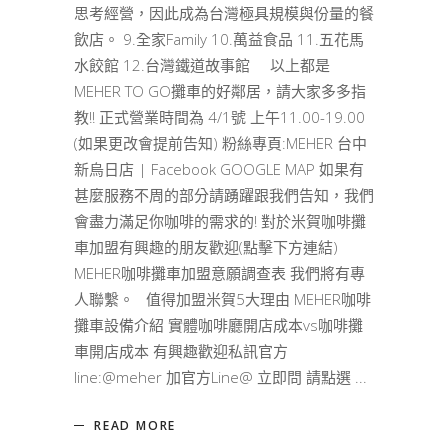
思考經營，因此成為台灣極具規模與份量的餐
飲店。 9.全家Family 10.萬益食品 11.五花馬
水餃館 12.台灣鐵道故事館 以上都是
MEHER TO GO攤車的好鄰居，請大家多多指
教!! 正式營業時間為 4/1號 上午11.00-19.00
(如果更改會提前告知) 粉絲專頁:MEHER 台中
新烏日店 | Facebook GOOGLE MAP 如果有
甚麼服務不周的部分請踴躍跟我們告知，我們
會盡力滿足你咖啡的需求的! 對於米賀咖啡攤
車加盟有興趣的朋友歡迎(點擊下方連結)
MEHER咖啡攤車加盟意願調查表 我們將有專
人聯繫。 值得加盟米賀5大理由 MEHER咖啡
攤車設備介紹 實體咖啡廳開店成本vs咖啡攤
車開店成本 有興趣歡迎私訊官方
line:@meher 加官方Line@ 立即問 請點選
READ MORE