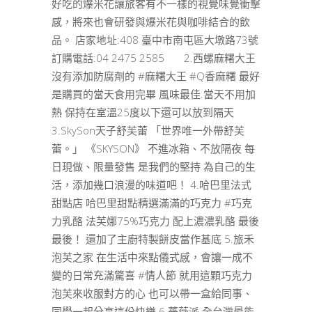
好吃的爆米花讓旅客有不一樣的視覺味覺衝擊
感，將來也會研發與爆米花與咖啡結合的飲
品。 店家地址:408 臺中市南屯區大墩路73號
訂購電話:04 2475 2585 2.西螺麻糬大王
沒有添加防腐劑的 #麻糬大王 #Q香麻糬 最好
是購買的當天食用完畢 風味最佳.當天不用加
熱 保持在室溫25度以下還可以放到隔天
3.SkySon天子舒芙蕾 「世界唯一外帶舒芙
蕾。」 《SKYSON》 不進冰箱、不放隔夜 每
日現做、限量發售 是我們的堅持 為自己的生
活，添加幾口浪漫的味道吧！ 4.哈巴里法式
甜點店 哈巴里甜點精選滿滿的巧克力 #巧克
力乳酪 法芙娜75%巧克力 配上濃濃乳酪 最後
最後！ 還加了主廚特製餅皮當作基底 5.旅禾
泡芙之家 在生活中來點儀式感，會讓一成不
變的日常充滿驚喜 #情人節 就用這顆巧克力
泡芙來收服對方的心 也可以帶一盒給同事、
同學一起分享這份快樂 6.薔薇派 全台灣最能