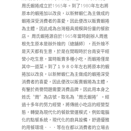
周氏蝦捲成立於1965年。到了1980年左右將
原本的蝦捲加以改良，以新鮮蝦仁為主做成的
蝦捲深受消費者的喜愛，因此便改以販賣蝦捲
為主體，因此成為台灣極具規模與份量的餐飲
店。 周氏蝦捲源自於1965年當時創辦人周進
根先生原本是辦外燴的〔總舖師〕，而外燴不
是天天都有生意，於是在閒暇時於台南安平經
營小吃生意，當時販賣多種小吃，而蝦捲僅是
其中一道菜。到了１９８０年左右將原本的蝦
捲加以改良，以新鮮蝦仁為主做成的蝦捲深受
消費者的喜愛，因此便改以販賣蝦捲為主體，
有鑒於商譽問題需要消費品牌，因此用本身之
姓氏〝周〞為店號，取名為〝周氏蝦捲〞。經
過十多年的努力經營，將傳統小吃店的經營型
態，轉變為現代化的餐飲營運模式，例如電腦
化的點餐系統，現代化的廚具設備，舒適優雅
的用餐環境．．．等在在都以消費者的立場去