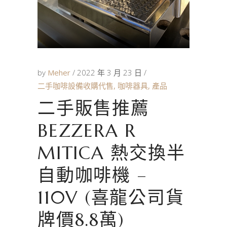
by
Meher
2022 年 3 月 23 日
二手咖啡設備收購代售
,
咖啡器具
,
產品
二手販售推薦
BEZZERA R
MITICA 熱交換半
自動咖啡機 –
110V (喜龍公司貨
牌價8.8萬)