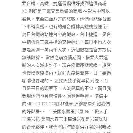
乘台鐵，高鐵，捷運偏偏很好找到這個商場
XD 剛好是三鐵交叉重疊的商場 在影片中可以
看見，來至四面八方的旅客，他們可能從台鐵
下車轉高鐵，也有的是台鐵轉高鐵或捷運 新
烏日台鐵站緊連台中高鐵站、台中捷運，是台
中指標性三鐵共構的交通樞紐，每日平均人次
更是高達一萬兩千人次，這個數據是官方提供
無誤數據。 當然之前疫情期間，搭乘大眾運
輸的人次減少許多，現在疫情逐漸趨緩，旅客
也慢慢恢復搭乘，好好與疫情並存，日子要過
咖啡也要喝的。 這幾天幾乎從早待到晚，而
且是平日的觀察下，人流是真的不少，而且我
發現他們也會習慣性地購買伴手禮。 準備中
的MEHER TO GO咖啡攤車 這邊簡單介紹我們
的好鄰居~~ 1.美國水壺玉米屋 No.1職人手
工爆米花 美國水壺玉米屋爆米花是米賀咖啡
的合作夥伴，我們將同時間提供好喝的咖啡及