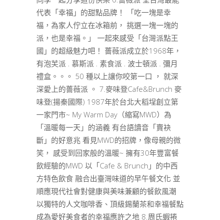
代表「幸福」的甜點品牌！ 「吃一塊是幸
福，為家人佇立在冰箱前， 挑選一塊一塊的
派，也是幸福。」 一起來感受「台灣派點王
國」的超級魅力吧！ 薔薇派成立於1968年，
有泡芙派 . 慕斯派 . 素食派 . 波士頓派 . 彌月
禮盒。。。 50 種以上讓你咬第一口 ， 就深
深愛上的薔薇派 。 7.麥味登Cafe&Brunch 麥
味登(揚秦國際) 1987年於台北大稻埕創立第
一家門市~ My Warm Day（縮寫MWD）為
「溫暖每一天」的涵義 有台語讀音「賣袂
斷」的好意兆 看見MWD的招牌，像母親的微
笑， 感受到回家般的溫暖~ 擁有30年豐富餐
飲經驗的MWD 以「Cafe & Brunch」的中西
方特色飲食 融合出臺灣味道的早午餐文化 並
順應現代社會對健康與美味兼顧的餐飲風潮
以獨特的人文咖啡香、頂級錫蘭茶和幸福餐點
成為愛好美食者的幸福應許之地 8.周氏蝦捲