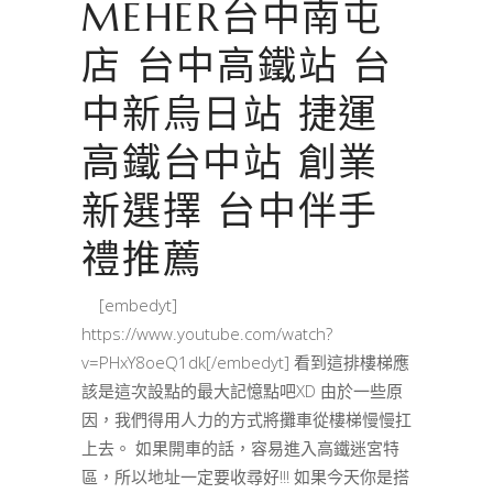
MEHER台中南屯
店 台中高鐵站 台
中新烏日站 捷運
高鐵台中站 創業
新選擇 台中伴手
禮推薦
[embedyt]
https://www.youtube.com/watch?
v=PHxY8oeQ1dk[/embedyt] 看到這排樓梯應
該是這次設點的最大記憶點吧XD 由於一些原
因，我們得用人力的方式將攤車從樓梯慢慢扛
上去。 如果開車的話，容易進入高鐵迷宮特
區，所以地址一定要收尋好!!! 如果今天你是搭