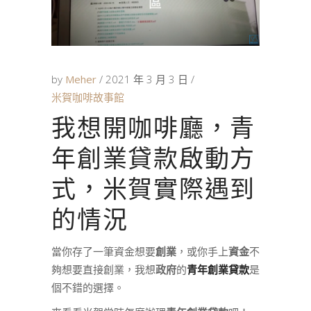
by
Meher
2021 年 3 月 3 日
米賀咖啡故事館
我想開咖啡廳，青
年創業貸款啟動方
式，米賀實際遇到
的情況
當你存了一筆資金想要
創業
，或你手上
資金
不
夠想要直接創業，我想
政府
的
青年創業貸款
是
個不錯的選擇。