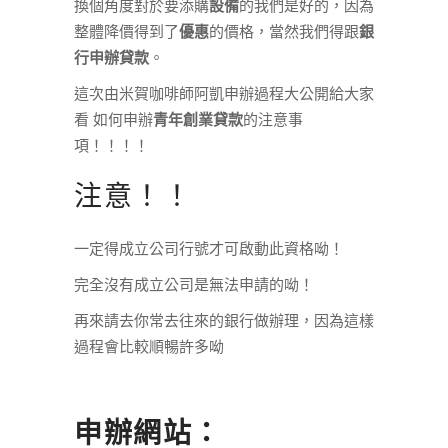
換個角度對於要添購
設備
的我們是好的，因為
整體降價得到了
優惠
的價格，當然我們得跟
銀
行申辦貸款
。
這次由米賀咖啡師阿凱申辦過程大公開給大家
看 如何申辦
青年創業貸款
的注意事
項！！！！
注意！！
一定得成立公司行號才可啟動此資格呦！
完全沒有成立公司是無法申請的呦！
再來請去你常去往來的銀行做辦理，因為這樣
過程會比較順暢許多呦
申辦網站：