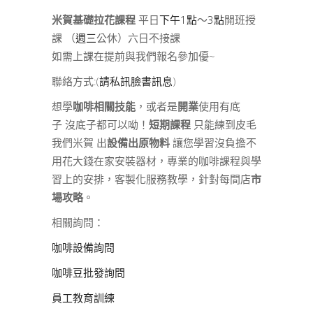
米賀基礎拉花課程
平日
下午1點
～
3點
開班授
課 （
週三
公休）六日不接課
如需上課在提前與我們報名參加優~
聯絡方式:(
請私訊臉書訊息
)
想學
咖啡相關技能
，或者是
開業
使用有底
子 沒底子都可以呦！
短期課程
只能練到皮毛
我們米賀 出
設備出原物料
讓您學習沒負擔不
用花大錢在家安裝器材，專業的咖啡課程與學
習上的安排，客製化服務教學，針對每間店
市
場攻略
。
相關詢問：
咖啡設備詢問
咖啡豆批發詢問
員工教育訓練