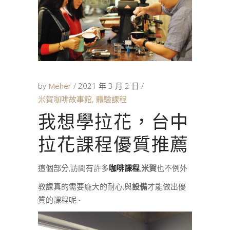
by
Meher
2021 年 3 月 2 日
米賀咖啡故事館
,
體驗課程
我想學拉花，台中
拉花課程優質推薦
這個部分,訪間有許多
咖啡課程
,
米賀
也不例外
教課真的需要龐大的耐心,與
設備
才能做出優
質的課程呢~