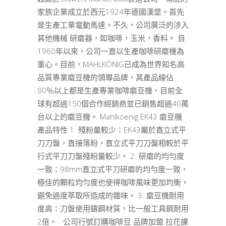
家族企業成立於西元1924年德國漢堡。首先
是生產工業電動馬達。不久，公司廣泛的涉入
其他機械 研磨器，如咖啡，玉米，香料。 自
1960年以來，公司一直以生產咖啡研磨機為
重心。目前，MAHLKÖNIG已成為世界知名高
品質專業磨豆機的領導品牌，其產品線佔
90％以上都是生產專業咖啡磨豆機，目前全
球有超過150個合作經銷商並已銷售超過40萬
台以上的磨豆機。 Mahlkoenig EK43 磨豆機
產品特性 1. 殘粉量較少：EK43屬於直立式平
刀刀盤，直接落粉，直立式平刀刀盤相較於平
行式平刀刀盤殘粉量較少。 2. 研磨的均勻度
一致：98mm直立式平刀研磨的均勻度一致，
極佳的顆粒均勻度也使得咖啡風味更加均衡，
避免過度萃取所造成的雜味。 3. 磨豆機耐用
度高：刀盤使用鑄鋼材質，比一般工具鋼耐用
2倍。 公司行號訂購咖啡豆 品牌加盟 拉花課