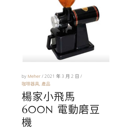
by
Meher
2021 年 3 月 2 日
咖啡器具
,
產品
楊家小飛馬
600N 電動磨豆
機