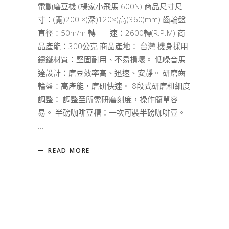
電動磨豆機 (楊家小飛馬 600N) 商品尺寸尺
寸：(寬)200 ×(深)120×(高)360(mm) 齒輪盤
直徑：50m/m 轉 速：2600轉(R.P.M) 商
品產能：300公克 商品產地： 台灣 機身採用
鑄鐵材質：堅固耐用、不易損壞。 低噪音馬
達設計：磨豆效率高、迅速、安靜。 研磨齒
輪盤：高產能，磨研快速。 8段式研磨粗細度
調整： 調整至所需研磨刻度，操作簡單容
易。 半磅咖啡豆槽：一次可裝半磅咖啡豆。
READ MORE