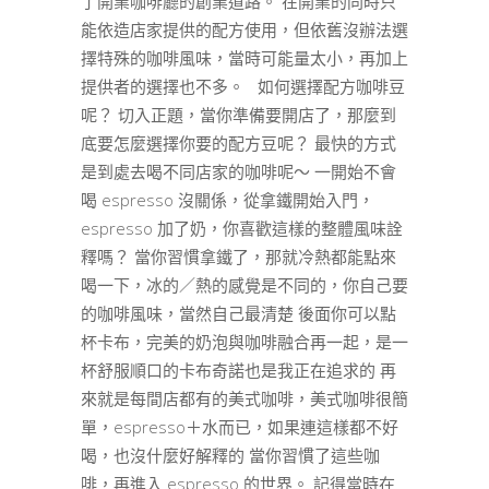
了開業咖啡廳的創業道路。 在開業的同時只
能依造店家提供的配方使用，但依舊沒辦法選
擇特殊的咖啡風味，當時可能量太小，再加上
提供者的選擇也不多。 如何選擇配方咖啡豆
呢？ 切入正題，當你準備要開店了，那麼到
底要怎麼選擇你要的配方豆呢？ 最快的方式
是到處去喝不同店家的咖啡呢～ 一開始不會
喝 espresso 沒關係，從拿鐵開始入門，
espresso 加了奶，你喜歡這樣的整體風味詮
釋嗎？ 當你習慣拿鐵了，那就冷熱都能點來
喝一下，冰的／熱的感覺是不同的，你自己要
的咖啡風味，當然自己最清楚 後面你可以點
杯卡布，完美的奶泡與咖啡融合再一起，是一
杯舒服順口的卡布奇諾也是我正在追求的 再
來就是每間店都有的美式咖啡，美式咖啡很簡
單，espresso＋水而已，如果連這樣都不好
喝，也沒什麼好解釋的 當你習慣了這些咖
啡，再進入 espresso 的世界。 記得當時在