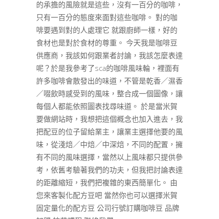
的承擔的風險就是這些，沒有一百分的咖啡，
只有一百分的態度來面對這些咖啡。 對的咖
啡要遇到對的人處理它 就跟廚師一樣，好的
食材也是對於食材的尊重。 今天我是咖啡豆
供應商，我該如何跟業者討論，我該怎麼表達
呢？於是我參考了sca的咖啡風味輪，裡面有
許多咖啡會散發出的味道，不管是乾香／濕香
／啜飲時感受到的風味，整合成一個圖像，讓
每個人都能依照圖表找尋味道。 於是當米賀
要做網站時，我想把這個概念也加入進去，我
把配豆的位子留給業主，讓業主選擇他要的風
味，從淺焙／中焙／中深焙，不同的配置，擁
有不同的風味選擇，當然以上風味都只提供參
考，依舊考驗著我們的功夫，但我把討論表達
的距離縮短，我們把複雜的東西簡單化。 由
您來客製化配方豆吧 當然你也可以選擇米賀
固定量化的配方豆 公司行號訂購咖啡豆 品牌