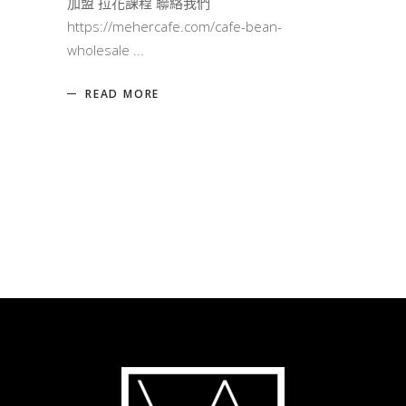
加盟 拉花課程 聯絡我們
https://mehercafe.com/cafe-bean-
wholesale
READ MORE