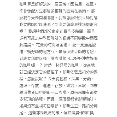
咖啡算是好解決的一個區域，因為單一產區，
不會像配方豆那麼多複雜的因素在裏頭。 那
麼我今天是間咖啡廳，我該怎麼跟烘豆師討論
我要的咖啡風味呢？到底要怎麼表達怎麼形容
呢？ 我想這個部分肯定花費許多時間，而且
還有可能之中學習咖啡的認識不同導致中間理
解錯誤。 花費的時間及金錢。 配一支漂亮酸
甜平衡好喝的配方豆，是每個烘豆師的考驗，
到底要怎麼詮釋，讓咖啡師可以好好沖煮好喝
的咖啡呢！？ 當然一杯好喝的咖啡，從產地
就已經決定它的價值了，咖啡依舊是扣分的過
程，怎麼說呢？ 今天從種植，採集，分類，
處理，存放，運送，存放，烘焙，萃取，到末
端消費者口中的那一口咖啡，原來前面有那麼
多繁瑣的過程，而且一個環節都會影響咖啡，
如果沒有重視每個環節，咖啡生豆一路扣分到
尾。 這些都是風險的確，但它是農作物相對