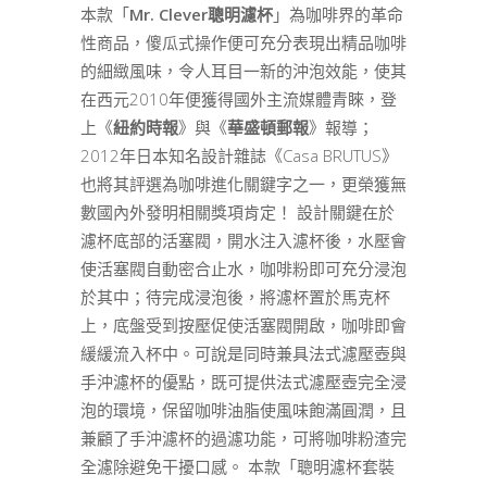
本款「
Mr. Clever聰明濾杯
」為咖啡界的革命
性商品，傻瓜式操作便可充分表現出精品咖啡
的細緻風味，令人耳目一新的沖泡效能，使其
在西元2010年便獲得國外主流媒體青睞，登
上《
紐約時報
》與《
華盛頓郵報
》報導；
2012年日本知名設計雜誌《Casa BRUTUS》
也將其評選為咖啡進化關鍵字之一，更榮獲無
數國內外發明相關獎項肯定！ 設計關鍵在於
濾杯底部的活塞閥，開水注入濾杯後，水壓會
使活塞閥自動密合止水，咖啡粉即可充分浸泡
於其中；待完成浸泡後，將濾杯置於馬克杯
上，底盤受到按壓促使活塞閥開啟，咖啡即會
緩緩流入杯中。可說是同時兼具法式濾壓壺與
手沖濾杯的優點，既可提供法式濾壓壺完全浸
泡的環境，保留咖啡油脂使風味飽滿圓潤，且
兼顧了手沖濾杯的過濾功能，可將咖啡粉渣完
全濾除避免干擾口感。 本款「聰明濾杯套裝