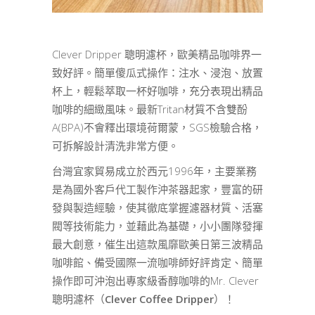
Clever Dripper 聰明濾杯，歐美精品咖啡界一
致好評。簡單傻瓜式操作：注水、浸泡、放置
杯上，輕鬆萃取一杯好咖啡，充分表現出精品
咖啡的細緻風味。最新Tritan材質不含雙酚
A(BPA)不會釋出環境荷爾蒙，SGS檢驗合格，
可拆解設計清洗非常方便。
台灣宜家貿易成立於西元1996年，主要業務
是為國外客戶代工製作沖茶器起家，豐富的研
發與製造經驗，使其徹底掌握濾器材質、活塞
閥等技術能力，並藉此為基礎，小小團隊發揮
最大創意，催生出這款風靡歐美日第三波精品
咖啡館、備受國際一流咖啡師好評肯定、簡單
操作即可沖泡出專家級香醇咖啡的Mr. Clever
聰明濾杯（
Clever Coffee Dripper
）！