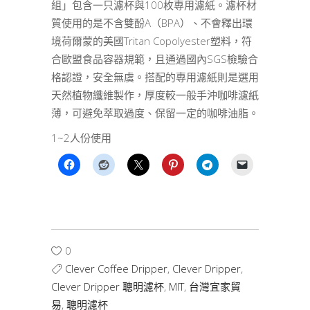
組」包含一只濾杯與100枚專用濾紙。濾杯材
質使用的是不含雙酚A（BPA）、不會釋出環
境荷爾蒙的美國Tritan Copolyester塑料，符
合歐盟食品容器規範，且通過國內SGS檢驗合
格認證，安全無虞。搭配的專用濾紙則是選用
天然植物纖維製作，厚度較一般手沖咖啡濾紙
薄，可避免萃取過度、保留一定的咖啡油脂。
1~2人份使用
0
Clever Coffee Dripper
,
Clever Dripper
,
Clever Dripper 聰明濾杯
,
MIT
,
台灣宜家貿
易
,
聰明濾杯