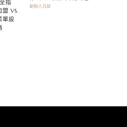
完全指
創辦人日誌
 VS.
菜單設
略