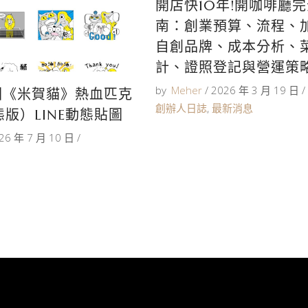
開店快10年!開咖啡廳
南：創業預算、流程、加盟
自創品牌、成本分析、
計、證照登記與營運策
by
Meher
2026 年 3 月 19 日
圖《米賀貓》熱血匹克
創辦人日誌
,
最新消息
態版）LINE動態貼圖
26 年 7 月 10 日