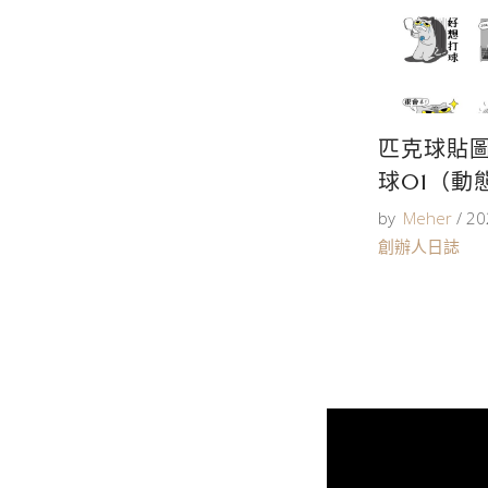
匹克球貼
球01（動
by
Meher
20
創辦人日誌