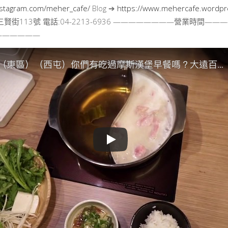
nstagram.com/meher_cafe/
Blog ➔
https://www.mehercafe.wordp
賢街113號 電話:04-2213-6936 ————————營業時間—
——————