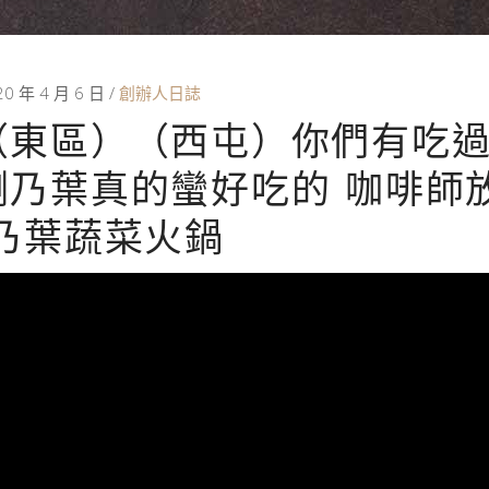
20 年 4 月 6 日
創辦人日誌
（東區）（西屯）你們有吃
涮乃葉真的蠻好吃的 咖啡師
涮乃葉蔬菜火鍋