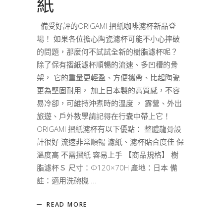
紙
備受好評的ORIGAMI 摺紙咖啡濾杯新品登
場！ 如果各位擔心陶瓷濾杯可能不小心摔破
的問題，那麼何不試試全新的樹脂濾杯呢？
除了保有摺紙濾杯順暢的流速、多凹槽的骨
架， 它的重量更輕盈、方便攜帶、比起陶瓷
更為堅固耐用， 加上日本製的高質感，不容
易冷卻，可維持沖煮時的溫度 ， 露營、外出
旅遊、戶外教學請記得在行囊中帶上它！
ORIGAMI 摺紙濾杯有以下優點： 整體龍骨設
計很好 流速非常順暢 濾紙、濾杯貼合度佳 保
溫度高 不需摺紙 容易上手 【商品規格】 樹
脂濾杯Ｓ 尺寸：Φ120×70H 產地：日本 備
註：適用洗碗機
READ MORE