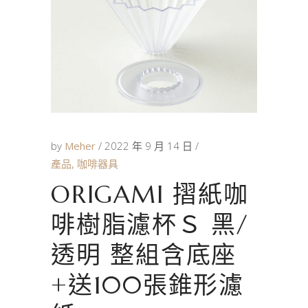
by
Meher
2022 年 9 月 14 日
產品
,
咖啡器具
ORIGAMI 摺紙咖
啡樹脂濾杯Ｓ 黑/
透明 整組含底座
+送100張錐形濾