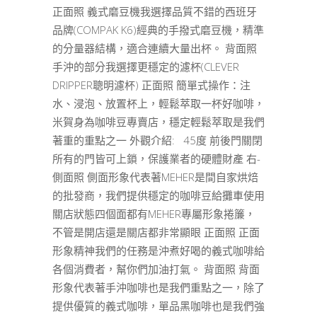
正面照 義式磨豆機我選擇品質不錯的西班牙
品牌(COMPAK K6)經典的手撥式磨豆機，精準
的分量器結構，適合連續大量出杯。 背面照
手沖的部分我選擇更穩定的濾杯(CLEVER
DRIPPER聰明濾杯) 正面照 簡單式操作：注
水、浸泡、放置杯上，輕鬆萃取一杯好咖啡，
米賀身為咖啡豆專賣店，穩定輕鬆萃取是我們
著重的重點之一 外觀介紹: 45度 前後門關閉
所有的門皆可上鎖，保護業者的硬體財產 右-
側面照 側面形象代表著MEHER是間自家烘焙
的批發商，我們提供穩定的咖啡豆給攤車使用
關店狀態四個面都有MEHER專屬形象捲簾，
不管是開店還是關店都非常顯眼 正面照 正面
形象精神我們的任務是沖煮好喝的義式咖啡給
各個消費者，幫你們加油打氣。 背面照 背面
形象代表著手沖咖啡也是我們重點之一，除了
提供優質的義式咖啡，單品黑咖啡也是我們強