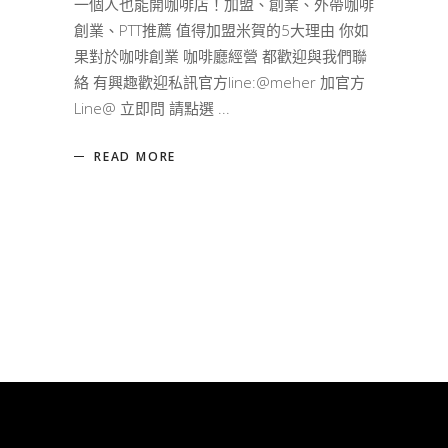
一個人也能開咖啡店！加盟、創業、外帶咖啡
創業、PTT推薦 值得加盟米賀的5大理由 你如
果對於咖啡創業 咖啡廳經營 都歡迎與我們聯
絡 有興趣歡迎私訊官方line:@meher 加官方
Line@ 立即問 請點選
READ MORE