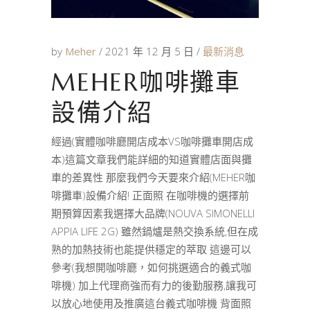
by
Meher
2021 年 12 月 5 日
最新消息
MEHER咖啡攤車
設備介紹
經過(實體咖啡廳開店成本VS咖啡攤車開店成
本)這篇文章我們能詳細的知道實體店面與攤
車的差異性 那麼我們今天要來介紹(MEHER咖
啡攤車)設備介紹! 正面照 在咖啡機的選擇前
期預算因素我選擇大品牌(NOUVA SIMONELLI
APPIA LIFE 2G) 雖然鍋爐是熱交換系統,但在成
熟的加熱技術也能提供穩定的萃取 這邊可以
參考(我想開咖啡廳，如何挑選適合的義式咖
啡機) 加上代理商強而有力的後勤服務,讓我可
以放心地使用及推廣這台義式咖啡機 背面照