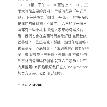
10：30 第二下午14：30至晚上19：00 六三
兩大時段主要的品項； 早餐時段為「中式早
點」 下午時段為「咖啡·下午茶」 （中午時段
是我們的備料期，不營業） 六三的每一塊角
落都有一些小故事 歡迎大家來的時候多看
看，我們也會在空閒時間為您解說 空間敘說
裡參雜了一些些老味，鋪陳一點點年輕風格。
視覺享受，心底放鬆。 *來到雲林西螺要記得
早上來 就來吃六三飯糰，外帶內用推薦!! *來
到雲林西螺想喝杯咖啡 就來六三咖啡，外帶
內用推薦!! 有興趣歡迎私訊官方line:@meher
加官方Line@ 立即問 請點選
READ MORE