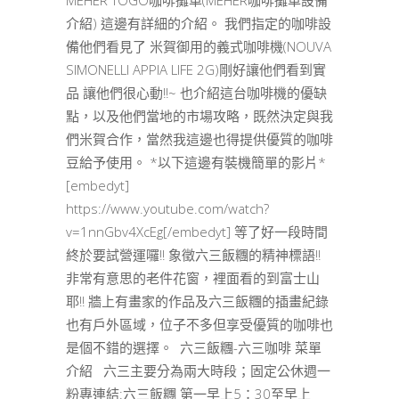
介紹) 這邊有詳細的介紹。 我們指定的咖啡設
備他們看見了 米賀御用的義式咖啡機(NOUVA
SIMONELLI APPIA LIFE 2G)剛好讓他們看到實
品 讓他們很心動!!~ 也介紹這台咖啡機的優缺
點，以及他們當地的市場攻略，既然決定與我
們米賀合作，當然我這邊也得提供優質的咖啡
豆給予使用。 *以下這邊有裝機簡單的影片*
[embedyt]
https://www.youtube.com/watch?
v=1nnGbv4XcEg[/embedyt] 等了好一段時間
終於要試營運囉!! 象徵六三飯糰的精神標語!!
非常有意思的老件花窗，裡面看的到富士山
耶!! 牆上有畫家的作品及六三飯糰的插畫紀錄
也有戶外區域，位子不多但享受優質的咖啡也
是個不錯的選擇。 六三飯糰-六三咖啡 菜單
介紹 六三主要分為兩大時段；固定公休週一
粉專連結:六三飯糰 第一早上5：30至早上