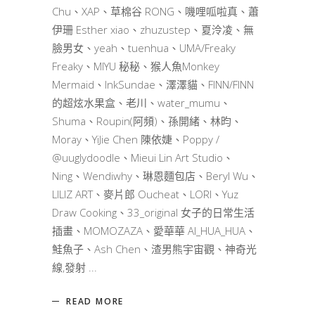
Chu、XAP、草棉谷 RONG、嘰哩呱啦真、蕭
伊珊 Esther xiao、zhuzustep、夏泠凌、無
臉男女、yeah、tuenhua、UMA/Freaky
Freaky、MIYU 秘秘、猴人魚Monkey
Mermaid、InkSundae、澤澤貓、FINN/FINN
的超炫水果盒、老川、water_mumu、
Shuma、Roupin(阿頻)、孫開緒、林昀、
Moray、YiJie Chen 陳依婕、Poppy /
@uuglydoodle、Mieui Lin Art Studio、
Ning、Wendiwhy、琳恩麵包店、Beryl Wu、
LILIZ ART、麥片郎 Oucheat、LORI、Yuz
Draw Cooking、33_original 女子的日常生活
插畫、MOMOZAZA、愛華華 AI_HUA_HUA、
鮭魚子、Ash Chen、渣男熊宇宙觀、神奇光
線,發射
READ MORE