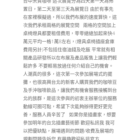
台中米賀咖啡 這次展覽分為四天第一天為佈
置日，第二天至第三天為展覽日 由於有事先
在家裡模擬過，所以我們布展的速度算快，這
次我們承租兩格的展覽空間 兩格的空間加上
桌椅燈具都要租借費用，零零總總加起來快4
萬元平均一格1萬8左右，(燈具桌椅插座倉庫
費用另計)不包括住宿油錢及吃飯 平常就有相
關產品研發所以在布展及產品販售上讓我們輕
鬆許多 不要輕易放過任何介紹自己的機會。
人潮真的很多，這次第一次參加展場式的擺
攤，也很高興台北的新客人購買我們的咖啡豆
及手沖咖啡飲品，讓我們有機會服務接觸到台
北的族群，是這次參與的初衷主辦單位的服務
動線可圈可點，希望下次能夠辦得更好更完
善，服務人員辛苦了 如果你是插畫家，想要
參加明年的台北插畫藝術節 歡迎私訊我 我可
以把優缺點，展場遇到的問題/收費及展場的
規劃問題告訴您 有興趣歡迎私訊官方