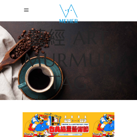
藝經 ART
MURMUR
TAG