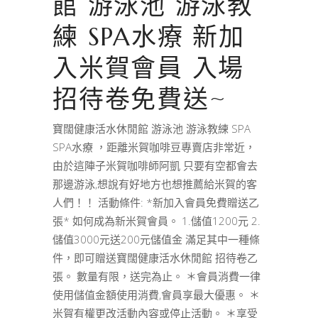
館 游泳池 游泳教
練 SPA水療 新加
入米賀會員 入場
招待卷免費送~
寶闊健康活水休閒館 游泳池 游泳教練 SPA
SPA水療 ，距離米賀咖啡豆專賣店非常近，
由於這陣子米賀咖啡師阿凱 只要有空都會去
那邊游泳,想說有好地方也想推薦給米賀的客
人們！！ 活動條件: *新加入會員免費贈送乙
張* 如何成為新米賀會員。 1.儲值1200元 2.
儲值3000元送200元儲值金 滿足其中一種條
件，即可贈送寶闊健康活水休閒館 招待卷乙
張。 數量有限，送完為止。 ＊會員消費一律
使用儲值金額使用消費,會員享最大優惠。 ＊
米賀有權更改活動內容或停止活動。 ＊享受