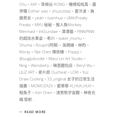
Chu、XAP、草棉谷 RONG、嘰哩呱啦真、蕭
伊珊 Esther xiao、zhuzustep、夏泠凌、無
臉男女、yeah、tuenhua、UMA/Freaky
Freaky、MIYU 秘秘、猴人魚Monkey
Mermaid、InkSundae、澤澤貓、FINN/FINN
的超炫水果盒、老川、water_mumu、
Shuma、Roupin(阿頻)、孫開緒、林昀、
Moray、YiJie Chen 陳依婕、Poppy /
@uuglydoodle、Mieui Lin Art Studio、
Ning、Wendiwhy、琳恩麵包店、Beryl Wu、
LILIZ ART、麥片郎 Oucheat、LORI、Yuz
Draw Cooking、33_original 女子的日常生活
插畫、MOMOZAZA、愛華華 AI_HUA_HUA、
鮭魚子、Ash Chen、渣男熊宇宙觀、神奇光
線,發射
READ MORE