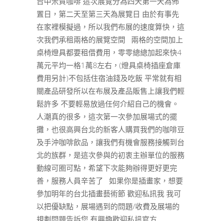
台中米賀咖啡 這次展覽分為四天第一天為佈
置日，第二天至第三天為展覽日 由於有事先
在家裡模擬過，所以我們布展的速度算快，這
次我們承租兩格的展覽空間 兩格的空間加上
桌椅燈具都要租借費用，零零總總加起來快4
萬元平均一格1萬8左右，(燈具桌椅插座倉庫
費用另計)不包括住宿油錢及吃飯 平常就有相
關產品研發所以在布展及產品販售上讓我們輕
鬆許多 不要輕易放過任何介紹自己的機會。
人潮真的很多，這次第一次參加展場式的擺
攤，也很高興台北的新客人購買我們的咖啡豆
及手沖咖啡飲品，讓我們有機會服務接觸到台
北的族群，是這次參與的初衷主辦單位的服務
動線可圈可點，希望下次能夠辦得更好更完
善，服務人員辛苦了 如果你是插畫家，想要
參加明年的台北插畫藝術節 歡迎私訊我 我可
以把優缺點，展場遇到的問題/收費及展場的
規劃問題告訴您 有興趣歡迎私訊官方