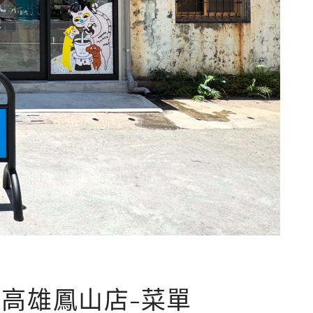
店-高雄鳳山店-菜單