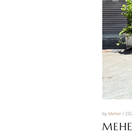
by
Meher
20
MEH