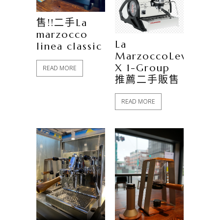
售!!二手La
marzocco
La
linea classic
MarzoccoLeva
X 1-Group
READ MORE
推薦二手販售
READ MORE