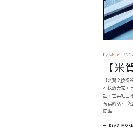
by
Meher
20
【米
【米賀交換祝福
福送給大家。 
話，在與紅包牆
祝福的話。 
同學
READ MOR