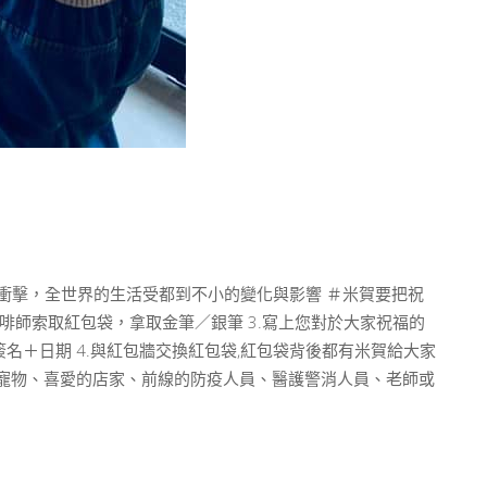
情的衝擊，全世界的生活受都到不小的變化與影響 ＃米賀要把祝
咖啡師索取紅包袋，拿取金筆／銀筆 3.寫上您對於大家祝福的
＋日期 4.與紅包牆交換紅包袋,紅包袋背後都有米賀給大家
寵物、喜愛的店家、前線的防疫人員、醫護警消人員、老師或