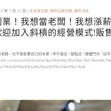
23 年 7 月 22 日
冰淇淋加盟
,
咖啡品牌加盟
,
最新消息
創業！我想當老闆！我想漲薪
歡迎加入斜槓的經營模式!販
老闆，也不會影響自己的本業 *早午餐店 *甜點店 *實體門市 *店
ercafe.com/post/6994/meher%e5%86%b0%e6%b7%87%e6%b7%
e7%9b%9f%e8%aa%bf%e6%9f%a5%e8%a1%a8
E