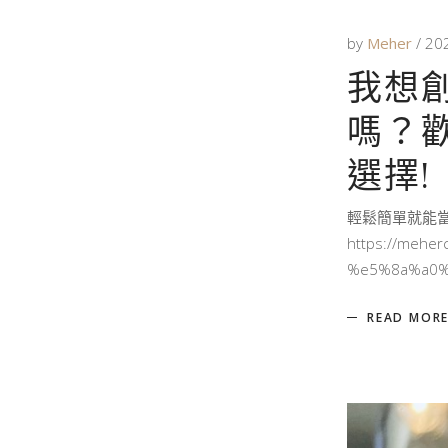
by
Meher
20
我想
嗎？
選擇!
輕鬆簡單就能當
https://meh
%e5%8a%a0%
READ MOR