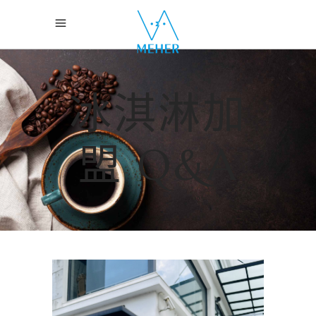
冰淇淋加
盟 Q&A